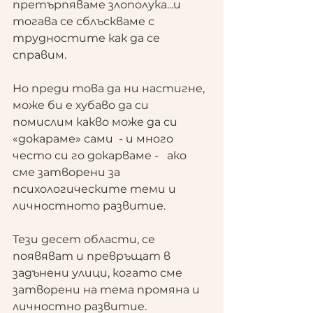
претърпяваме злополука...и 
тогава се сблъскваме с 
трудностите как да се 
справим. 
Но преди това да ни настигне, 
може би е хубаво да си 
помислим какво може да си 
«докараме» сами  - и много 
често си го докарваме -   ако 
сме затворени за 
психологическите теми и 
личностното развитие.
Тези десет области, се 
появяват и превръщат в 
задънени улици, когато сме 
затворени на тема промяна и 
личностно развитие.