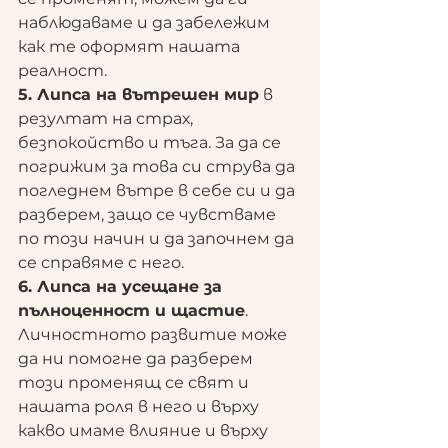
наблюдаваме и да забележим 
как те оформят нашата 
реалност.
5. Липса на вътрешен мир
 в 
резултат на страх, 
безпокойство и тъга. За да се 
погрижим за това си струва да 
погледнем вътре в себе си и да 
разберем, защо се чувстваме 
по този начин и да започнем да 
се справяме с него.
6. Липса на усещане за 
пълноценност и щастие
. 
Личностното развитие може 
да ни помогне да разберем 
този променящ се свят и 
нашата роля в него и върху 
какво имаме влияние и върху 