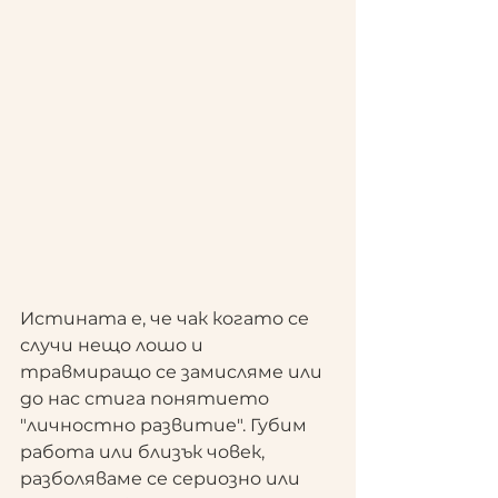
Истината е, че чак когато се 
случи нещо лошо и 
травмиращо се замисляме или 
до нас стига понятието 
"личностно развитие". Губим 
работа или близък човек, 
разболяваме се сериозно или 