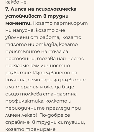
какво не.
7. Липса на психологическа 
устойчивост в трудни 
моменти. 
Когато партньорът 
ни напусне, когато сме 
уволнени от работа,  когато 
тялото ни отказва, когато 
пристъпите на тъга са 
постоянни, тогава най-често 
посягаме към личностно 
развитие. Използването на 
коучинг, семинари за развитие 
или терапия може да бъде 
също толкова стандартна 
профилактика, колкото и 
периодичните прегледи при 
личен лекар!  По-добре се 
справяме  в трудни ситуации, 
когато тренираме 