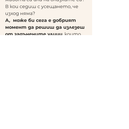
В кои седиш с усещането, че 
изход няма?
А,  може би сега е добрият 
момент да решиш да излезеш 
от задънените улици
, които 
сам си осигуряваш, защото не 
искаш и не смяташ, че е нужно 
или не виждаш смисъл да се 
занимаваш с развитието си и 
се затваряш за промяната?
Мисля, че щом другите могат 
и го правят -  значи можеш и ТИ.
Въпросът е искаш ли го?