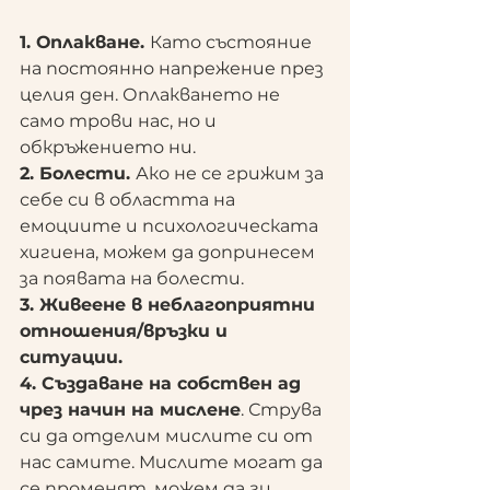
1. Оплакване. 
Като състояние 
на постоянно напрежение през 
целия ден. Оплакването не 
само трови нас, но и 
обкръжението ни.
2. Болести. 
Ако не се грижим за 
себе си в областта на 
емоциите и психологическата 
хигиена, можем да допринесем 
за появата на болести. 
3. Живеене в неблагоприятни 
отношения/връзки и 
ситуации.
4. Създаване на собствен ад 
чрез начин на мислене
. Струва 
си да отделим мислите си от 
нас самите. Мислите могат да 
се променят, можем да ги 