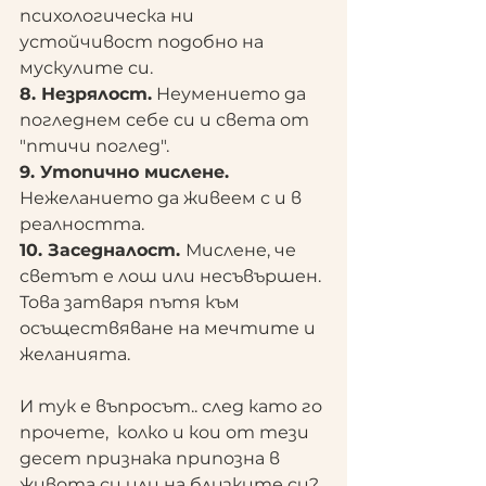
психологическа ни 
устойчивост подобно на 
мускулите си.
8. Незрялост.
 Неумението да 
погледнем себе си и света от 
"птичи поглед".
9. Утопично мислене. 
Нежеланието да живеем с и в 
реалността.
10. Заседналост. 
Мислене, че 
светът е лош или несъвършен. 
Това затваря пътя към 
осъществяване на мечтите и 
желанията.
И тук е въпросът.. след като го 
прочете,  колко и кои от тези 
десет признака припозна в 
живота си или на близките си? 