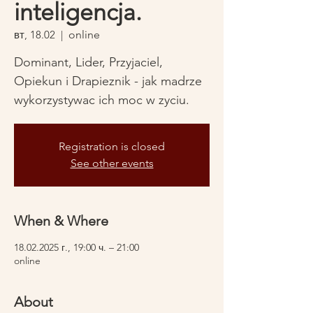
inteligencja.
вт, 18.02
  |  
online
Dominant, Lider, Przyjaciel,
Opiekun i Drapieznik - jak madrze
Registration is closed
See other events
When & Where
18.02.2025 г., 19:00 ч. – 21:00
online
About