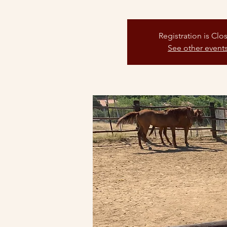
Registration is Clo
See other event