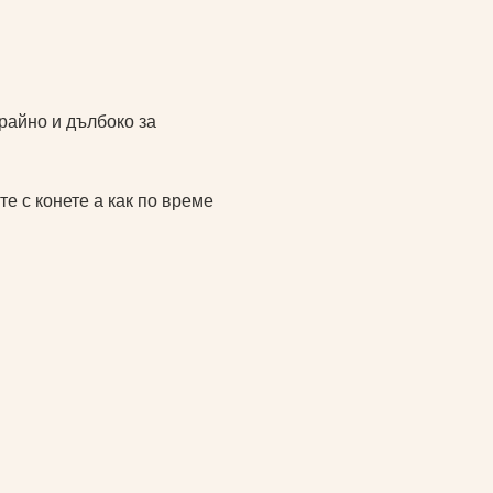
райно и дълбоко за 
е с конете а как по време 