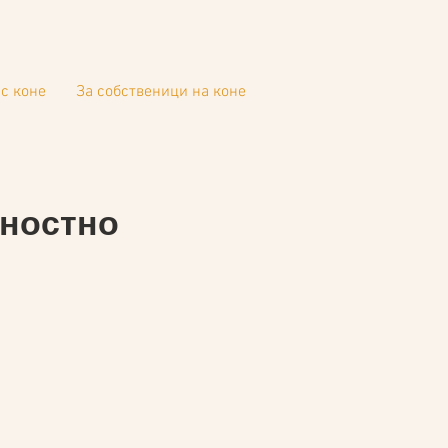
с коне
За собственици на коне
чностно