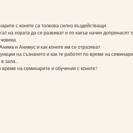
арите с конете са толкова силно въздействащи. 
гат на хората да се развиват и по какъв начин допринасят т
 човека.
Анима и Анимус и как конете им се отразяват.
нкции на съзнането и как те работят по време на семинарит
в зала...
 време на семинарите и обучения с конете?