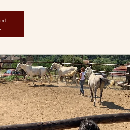
sed
s