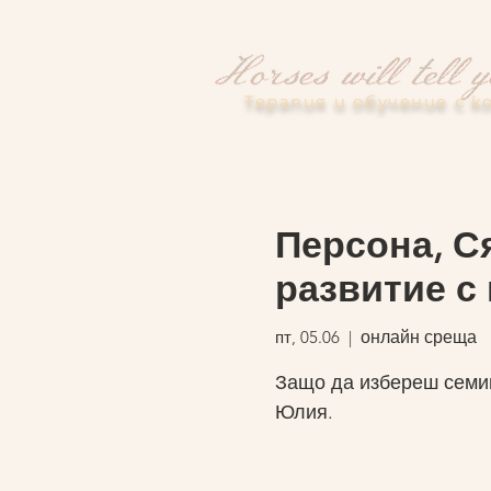
Терапия и обучение с к
Персона, С
развитие с 
пт, 05.06
  |  
онлайн среща
Защо да избереш семин
Юлия.