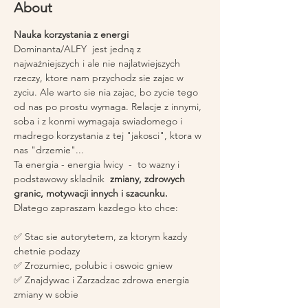
About
Nauka korzystania z energi 
Dominanta/ALFY  jest jedną z 
najważniejszych i ale nie najlatwiejszych 
rzeczy, ktore nam przychodz sie zajac w 
zyciu. Ale warto sie nia zajac, bo zycie tego 
od nas po prostu wymaga. Relacje z innymi, 
soba i z konmi wymagaja swiadomego i 
madrego korzystania z tej "jakosci", ktora w 
nas "drzemie"...
Ta energia - energia lwicy  -  to wazny i 
podstawowy skladnik 
 zmiany, zdrowych 
granic, motywacji innych i szacunku.
Dlatego zapraszam kazdego kto chce: 
✅ Stac sie autorytetem, za ktorym kazdy 
chetnie podazy
✅ Zrozumiec, polubic i oswoic gniew
✅ Znajdywac i Zarzadzac zdrowa energia 
zmiany w sobie