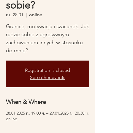
sobie?
вт, 28.01
  |  
online
Granice, motywacja i szacunek. Jak
radzic sobie z agresywnym
zachowaniem innych w stosunku
do mnie?
Registration is closed
See other events
When & Where
28.01.2025 г., 19:00 ч. – 29.01.2025 г., 20:30 ч.
online