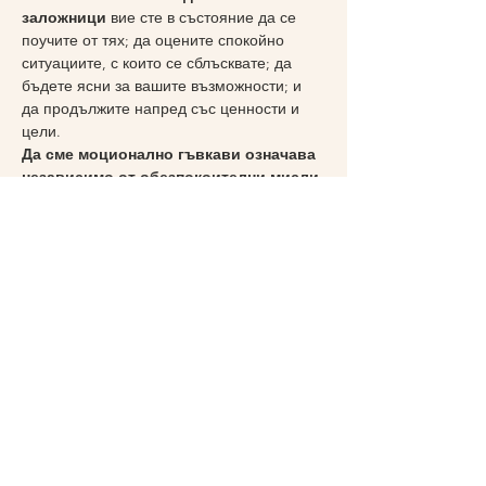
заложници
 вие сте в състояние да се 
поучите от тях; да оцените спокойно 
ситуациите, с които се сблъсквате; да 
бъдете ясни за вашите възможности; и 
да продължите напред със ценности и 
цели.
Да сме моционално гъвкави означава 
независимо от обезпокоителни мисли 
и емоции да действаме по възможно 
най-градивният начин.
more here>>
Share