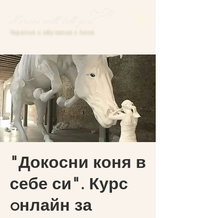
Терапия и обучение с коне
"Докосни коня в
себе си". Курс
oнлайн за