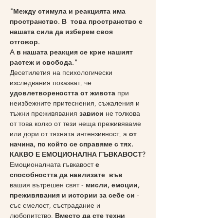
"Между стимула и реакцията има 
пространство. В  това пространство е 
нашата сила да изберем своя 
отговор. 
A в нашата реакция се крие нашият 
растеж и свобода."
Десетилетия на психологически 
изследвания показват, че 
удовлетвореността от живота
 при 
неизбежните притеснения, съжаления и 
тъжни преживявания 
зависи 
не толкова 
от това колко от тези неща преживяваме 
или дори от тяхната интензивност, а 
от
начина, по който се справяме с тях.
КАКВО Е ЕМОЦИОНАЛНА ГЪВКАВОСТ?
Емоционалната гъвкавост 
е 
способността
да навлизате  във
вашия вътрешен свят - 
мисли, емоции, 
преживявания и истории за себе си
 - 
със смелост, състрадание и 
любопитство. 
Вместо да сте техни 