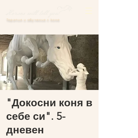
Терапия и обучение с коне
"Докосни коня в
себе си". 5-
дневен