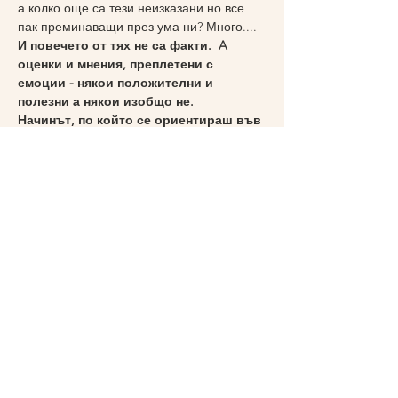
а колко още са тези неизказани но все 
пак преминаващи през ума ни? Много.... 
И повечето от тях не са факти.  A 
оценки и мнения, преплетени с 
емоции - някои положителни и 
полезни а някои изобщо не.
Начинът, по който се ориентираш във 
вътрешния си свят
 - ежедневните си 
мисли, емоции и истории за себе си - е…
more here>>
Share
Юлия Славов-Тонев
Personal Development Mentor &