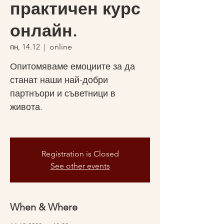
практичен курс
онлайн.
пн, 14.12
  |  
online
Опитомяваме емоциите за да
станат наши най-добри
партнъори и съветници в
живота.
Registration is Closed
See other events
When & Where