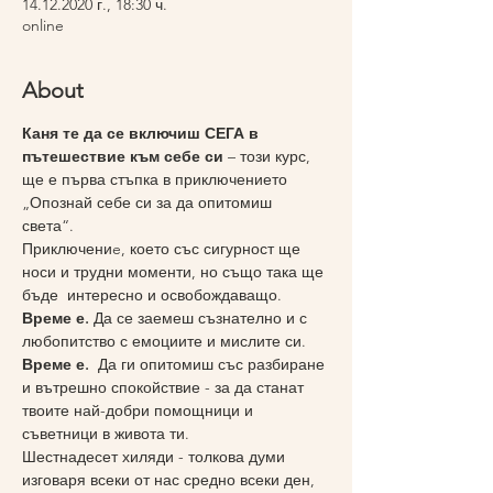
14.12.2020 г., 18:30 ч.
online
About
Каня те да се включиш СЕГА в 
пътешествие към себе си
 – този курс, 
ще е първа стъпка в приключението 
„Опознай себе си за да опитомиш 
света“. 
Приключениe, което със сигурност ще 
носи и трудни моменти, но също така ще 
бъде  интересно и освобождаващо.
Време е. 
Да се заемеш съзнателно и с 
любопитство с емоциите и мислите си.
Време е. 
 Да ги опитомиш със разбиране 
и вътрешно спокойствие - за да станат 
твоите най-добри помощници и 
съветници в живота ти.
Шестнадесет хиляди - толкова думи 
изговаря всеки от нас средно всеки ден, 