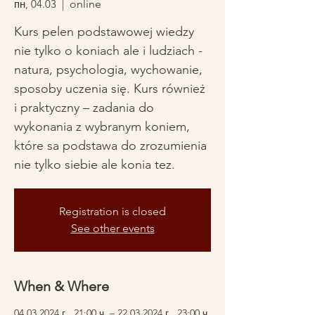
пн, 04.03
  |  
online
Kurs pelen podstawowej wiedzy
nie tylko o koniach ale i ludziach -
natura, psychologia, wychowanie,
sposoby uczenia się. Kurs również
i praktyczny – zadania do
wykonania z wybranym koniem,
które sa podstawa do zrozumienia
Registration is closed
See other events
When & Where
04.03.2024 г., 21:00 ч. – 22.03.2024 г., 23:00 ч.