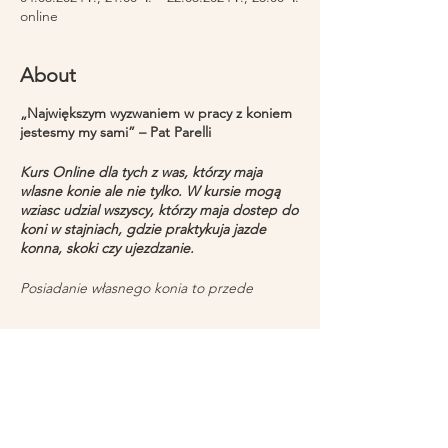
online
About
„Największym wyzwaniem w pracy z koniem
jestesmy my sami” – Pat Parelli
Kurs Online dla tych z was, którzy maja
wlasne konie ale nie tylko. W kursie mogą
wziasc udzial wszyscy, którzy maja dostep do
koni w stajniach, gdzie praktykuja jazde
konna, skoki czy ujezdzanie.
Posiadanie własnego konia to przede
wszystkim odpowiedzialność. Za jego
zdrowie, trening, ale także stan
emocjonalny. Konie czy te nasze czy te, z
Share
którymi się spotykamy podczas zajec z nimi
dostarczają wielu pozytywnych emocji, ale
także różnych wyzwań.
Ten kurs pomoze ci dotknąć istoty konia, ale